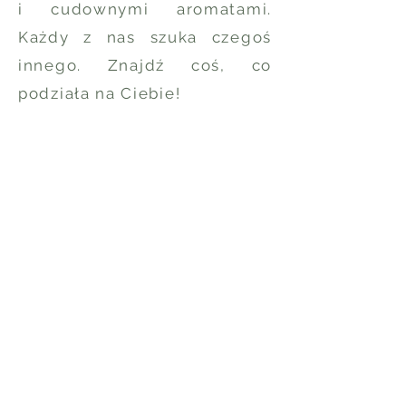
i cudownymi aromatami.
Każdy z nas szuka czegoś
innego. Znajdź coś, co
podziała na Ciebie!
POLECAMY
nowości
Miedziany kubek
lakierowany - liście
- 500ml