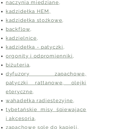
naczynia miedziane
,
kadzidełka HEM,
kadzidełka stożkowe
,
backflow
,
kadzielnice
,
kadzidełka - patyczki
,
orgonity i odpromienniki
,
biżuteria
,
dyfuzory zapachowe,
patyczki rattanowe, olejki
eteryczne
,
wahadełka radiestezyjne
,
tybetańskie misy śpiewające
i akcesoria
,
zapachowe sole do kąpieli
,