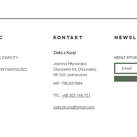
C
KONTAKT
Newsl
Zioła z Kurpi
wpisz emai
I ZWROTY
Joanna Młynarska
Olszewka 45, Olszewka,
 PRYWATNOŚCI
06-323 Jednorożec
NIP: 7582057986
TEL.
+48 503 146 751
ziolazkurpi@gmail.com