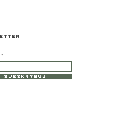
etter
l
subskrybuj