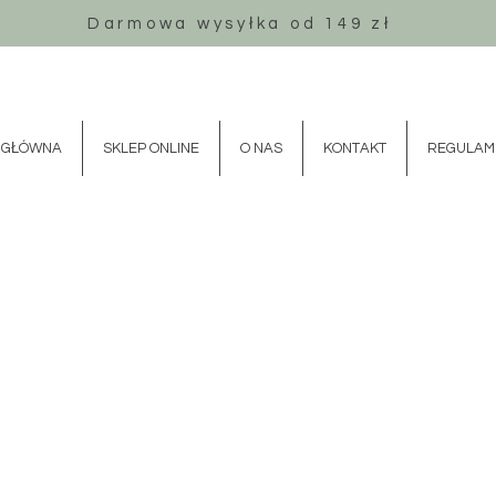
Darmowa wysyłka od 149 zł
 GŁÓWNA
SKLEP ONLINE
O NAS
KONTAKT
REGULAM
ya
 opakowaniu zawierającym 12 szt kadzidełek stożkowych oraz ceramiczną podstawkę pod stożk
h bliskich w lepszy nastrój i spokój.