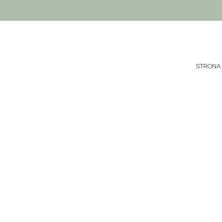
STRONA
Sklep
/
Kadzidełka HEM