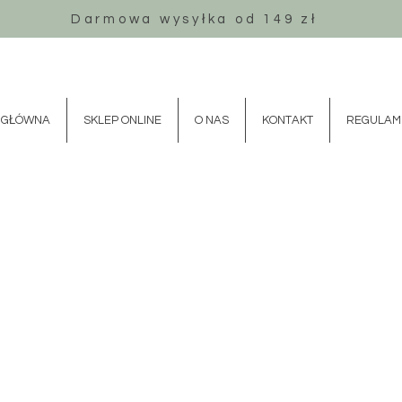
Darmowa wysyłka od 149 zł
 GŁÓWNA
SKLEP ONLINE
O NAS
KONTAKT
REGULAM