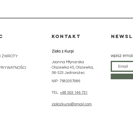
C
KONTAKT
Newsl
Zioła z Kurpi
wpisz emai
I ZWROTY
Joanna Młynarska
Olszewka 45, Olszewka,
 PRYWATNOŚCI
06-323 Jednorożec
a drzewnego zmieszaną z cukrem trzcinowym i syntetycznym olejkiem zapachowym. Żarzący się 
NIP: 7582057986
yczek w bezpiecznej podstawce.
TEL.
+48 503 146 751
ziolazkurpi@gmail.com